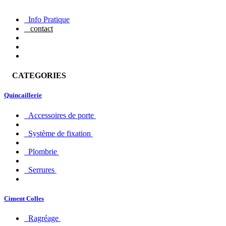
Info Pratique
contact
CATEGORIES
Quincaillerie
Accessoires de porte
Système de fixation
Plombrie
Serrures
Ciment Colles
Ragréage