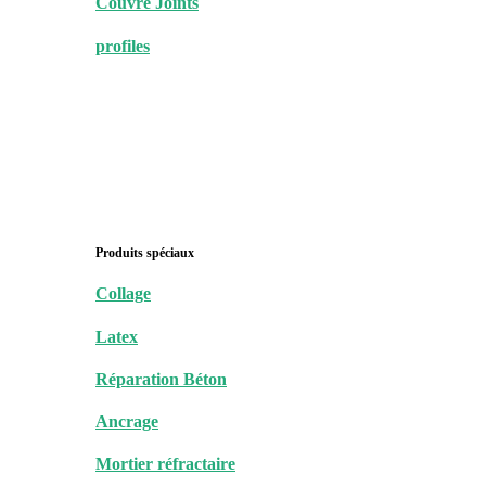
Couvre Joints
profiles
Produits spéciaux
Collage
Latex
Réparation Béton
Ancrage
Mortier réfractaire